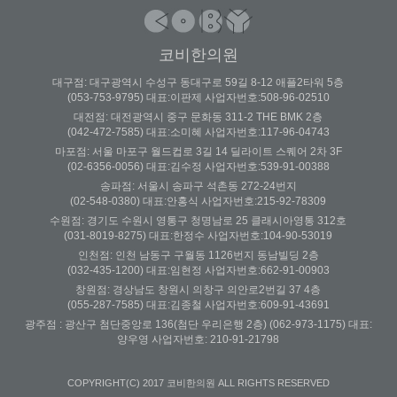
코비한의원
대구점: 대구광역시 수성구 동대구로 59길 8-12 애플2타워 5층
(053-753-9795) 대표:이판제 사업자번호:508-96-02510
대전점: 대전광역시 중구 문화동 311-2 THE BMK 2층
(042-472-7585) 대표:소미혜 사업자번호:117-96-04743
마포점: 서울 마포구 월드컵로 3길 14 딜라이트 스퀘어 2차 3F
(02-6356-0056) 대표:김수정 사업자번호:539-91-00388
송파점: 서울시 송파구 석촌동 272-24번지
(02-548-0380) 대표:안홍식 사업자번호:215-92-78309
수원점: 경기도 수원시 영통구 청명남로 25 클래시아영통 312호
(031-8019-8275) 대표:한정수 사업자번호:104-90-53019
인천점: 인천 남동구 구월동 1126번지 동남빌딩 2층
(032-435-1200) 대표:임현정 사업자번호:662-91-00903
창원점: 경상남도 창원시 의창구 의안로2번길 37 4층
(055-287-7585) 대표:김종철 사업자번호:609-91-43691
광주점 : 광산구 첨단중앙로 136(첨단 우리은행 2층) (062-973-1175) 대표:
양우영 사업자번호: 210-91-21798
COPYRIGHT(C) 2017 코비한의원 ALL RIGHTS RESERVED