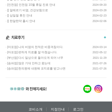
· [인천점]
인천점 10월 휴일 진료 안내
2024-09-20
· []
알레르기 비염, 건강보험으로
2024-03-28
치료하고 비용…
· []
삼일절 휴진 안내
2024-02-23
· []
한알한약 출시 안내
2024-02-06
· [마포점]
나의 비염의 천적은 비중격침이다.
2024-03-14
· [마포점]
편하게 치료를 잘 마쳤습니다.
2022-05-12
· [부산점]
다시 일상으로 돌아오게 되어 너무
2021-11-29
기쁩니다…
· [송파점]
많은 기대 안하고 왔는데
2021-07-26
코스요리처럼 이어…
· [송파점]
한의원에 내원해 코치료를 받고나면
2021-07-26
증상이 …
코비소개
지점안내
로그인