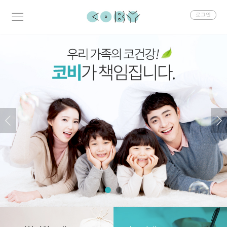
회
로그인
원
로
그
인