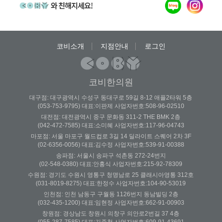
코비소개
지점안내
로그인
코비한의원
대구점: 대구광역시 수성구 동대구로 59길 8-12 애플2타워 5층
(053-753-9795) 대표:이판제 사업자번호:508-96-02510
대전점: 대전광역시 중구 문화동 311-2 THE BMK 2층
(042-472-7585) 대표:소미혜 사업자번호:117-96-04743
마포점: 서울 마포구 월드컵로 3길 14 딜라이트 스퀘어 2차 3F
(02-6356-0056) 대표:김수정 사업자번호:539-91-00388
송파점: 서울시 송파구 석촌동 272-24번지
(02-548-0380) 대표:안홍식 사업자번호:215-92-78309
수원점: 경기도 수원시 영통구 청명남로 25 클래시아영통 312호
(031-8019-8275) 대표:한정수 사업자번호:104-90-53019
인천점: 인천 남동구 구월동 1126번지 동남빌딩 2층
(032-435-1200) 대표:임현정 사업자번호:662-91-00903
창원점: 경상남도 창원시 의창구 의안로2번길 37 4층
(055-287-7585) 대표:김종철 사업자번호:609-91-43691