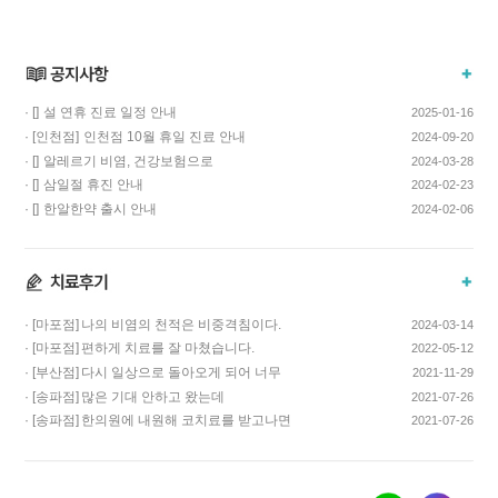
· []
설 연휴 진료 일정 안내
2025-01-16
· [인천점]
인천점 10월 휴일 진료 안내
2024-09-20
· []
알레르기 비염, 건강보험으로
2024-03-28
치료하고 비용…
· []
삼일절 휴진 안내
2024-02-23
· []
한알한약 출시 안내
2024-02-06
· [마포점]
나의 비염의 천적은 비중격침이다.
2024-03-14
· [마포점]
편하게 치료를 잘 마쳤습니다.
2022-05-12
· [부산점]
다시 일상으로 돌아오게 되어 너무
2021-11-29
기쁩니다…
· [송파점]
많은 기대 안하고 왔는데
2021-07-26
코스요리처럼 이어…
· [송파점]
한의원에 내원해 코치료를 받고나면
2021-07-26
증상이 …