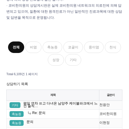
· 코비한의원의 상담게시판은 실제 코비한의원 네트워크의 의료진에 의해 답
변되고 있으며, 질환에 대한 원격진료가 아닌 일반적인 진료과목에 대한 상담
및 답변을 목적으로 운영됩니다.
전체
비염
축농증
코골이
중이염
천식
성장
기타
Total 6,109건
1 페이지
상담하기 목록
제목
글쓴이
평일 연차 쓰고 다녀온 남양주 케이블파크에서 느
천용안
기타
낀 솔직…
Re: 문의
코비한의원
축농증
문의
이현정
축농증