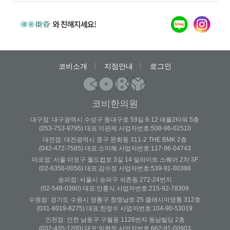
코비소개
지점안내
로그인
코비한의원
대구점: 대구광역시 수성구 동대구로 59길 8-12 애플2타워 5층
(053-753-9795) 대표:이판제 사업자번호:508-96-02510
대전점: 대전광역시 중구 문화동 311-2 THE BMK 2층
(042-472-7585) 대표:소미혜 사업자번호:117-96-04743
마포점: 서울 마포구 월드컵로 3길 14 딜라이트 스퀘어 2차 3F
(02-6356-0056) 대표:김수정 사업자번호:539-91-00388
송파점: 서울시 송파구 석촌동 272-24번지
(02-548-0380) 대표:안홍식 사업자번호:215-92-78309
수원점: 경기도 수원시 영통구 청명남로 25 클래시아영통 312호
(031-8019-8275) 대표:한정수 사업자번호:104-90-53019
인천점: 인천 남동구 구월동 1126번지 동남빌딩 2층
(032-435-1200) 대표:임현정 사업자번호:662-91-00903