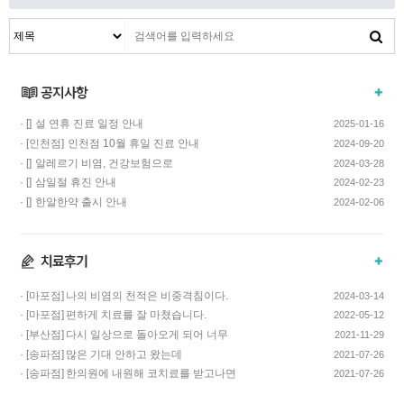
· []
설 연휴 진료 일정 안내
2025-01-16
· [인천점]
인천점 10월 휴일 진료 안내
2024-09-20
· []
알레르기 비염, 건강보험으로
2024-03-28
치료하고 비용…
· []
삼일절 휴진 안내
2024-02-23
· []
한알한약 출시 안내
2024-02-06
· [마포점]
나의 비염의 천적은 비중격침이다.
2024-03-14
· [마포점]
편하게 치료를 잘 마쳤습니다.
2022-05-12
· [부산점]
다시 일상으로 돌아오게 되어 너무
2021-11-29
기쁩니다…
· [송파점]
많은 기대 안하고 왔는데
2021-07-26
코스요리처럼 이어…
· [송파점]
한의원에 내원해 코치료를 받고나면
2021-07-26
증상이 …