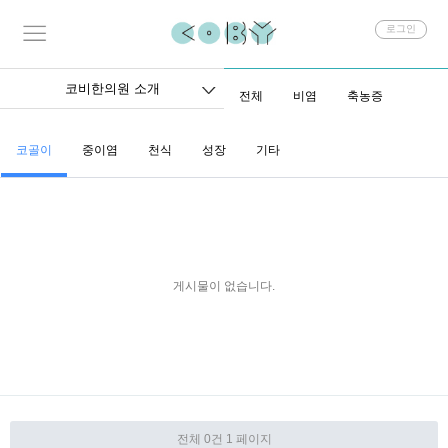
회
로그인
원
로
그
코비한의원 소개
전체
비염
축농증
인
코골이
중이염
천식
성장
기타
게시물이 없습니다.
전체 0건
1 페이지