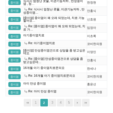
식사시 엄청난 콧물, 이관기능저하 , 만성중이
한창현
중이염
염 , 청…
Re: 식사시 엄청난 콧물, 이관기능저하 , 만
중이염
안홍식
성중이염…
[중이염] 중이염이 꽤 오래 되었는데, 치료 가능
신효원
중이염
할까요…
Re: [중이염] 중이염이 꽤 오래 되었는데, 치
중이염
임정아
료 가…
아기중이염치료
이초록
중이염
Re: 아기중이염치료
코비한의원
중이염
[중이염] 만성중이염건으로 상담을 좀 받고싶은
이영민
중이염
데요.
Re: [중이염] 만성중이염건으로 상담을 좀
중이염
안홍식
받고싶은데…
16개월 아기 중이염치료문의요
한세나
중이염
Re: 16개월 아기 중이염치료문의요
코비한의원
중이염
아이 만성 중이염
홍윤선
중이염
Re: 아이 만성 중이염
코비한의원
중이염
1
3
4
5
2