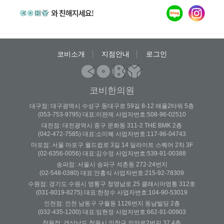
코비소개
지점안내
로그인
코비한의원
대구점: 대구광역시 수성구 동대구로 59길 8-12 애플2타워 5층
(053-753-9795) 대표:이판제 사업자번호:508-96-02510
대전점: 대전광역시 중구 문화동 311-2 THE BMK 2층
(042-472-7585) 대표:소미혜 사업자번호:117-96-04743
마포점: 서울 마포구 월드컵로 3길 14 딜라이트 스퀘어 2차 3F
(02-6356-0056) 대표:김수정 사업자번호:539-91-00388
송파점: 서울시 송파구 석촌동 272-24번지
(02-548-0380) 대표:안홍식 사업자번호:215-92-78309
수원점: 경기도 수원시 영통구 청명남로 25 클래시아영통 312호
(031-8019-8275) 대표:한정수 사업자번호:104-90-53019
인천점: 인천 남동구 구월동 1126번지 동남빌딩 2층
(032-435-1200) 대표:임현정 사업자번호:662-91-00903
창원점: 경상남도 창원시 의창구 의안로2번길 37 4층