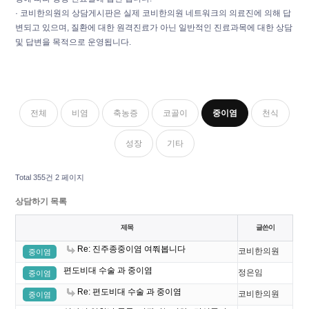
· 코비한의원의 상담게시판은 실제 코비한의원 네트워크의 의료진에 의해 답
변되고 있으며, 질환에 대한 원격진료가 아닌 일반적인 진료과목에 대한 상담
및 답변을 목적으로 운영됩니다.
전체
비염
축농증
코골이
중이염
천식
성장
기타
Total 355건
2 페이지
상담하기 목록
제목
글쓴이
Re: 진주종중이염 여쭤봅니다
코비한의원
중이염
편도비대 수술 과 중이염
정은임
중이염
Re: 편도비대 수술 과 중이염
코비한의원
중이염