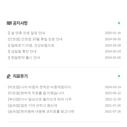
· []
설 연휴 진료 일정 안내
2025-01-16
· [인천점]
인천점 10월 휴일 진료 안내
2024-09-20
· []
알레르기 비염, 건강보험으로
2024-03-28
치료하고 비용…
· []
삼일절 휴진 안내
2024-02-23
· []
한알한약 출시 안내
2024-02-06
· [마포점]
나의 비염의 천적은 비중격침이다.
2024-03-14
· [마포점]
편하게 치료를 잘 마쳤습니다.
2022-05-12
· [부산점]
다시 일상으로 돌아오게 되어 너무
2021-11-29
기쁩니다…
· [송파점]
많은 기대 안하고 왔는데
2021-07-26
코스요리처럼 이어…
· [송파점]
한의원에 내원해 코치료를 받고나면
2021-07-26
증상이 …