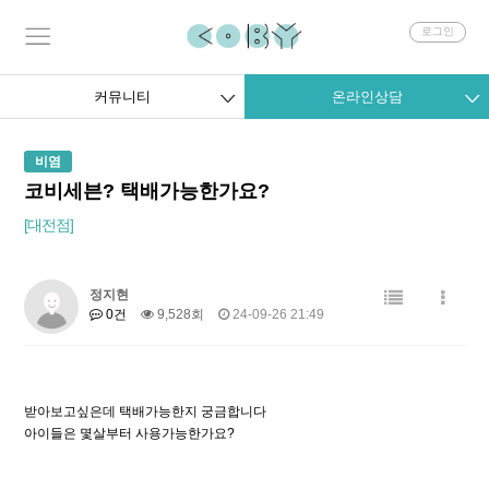
회
로그인
원
로
그
커뮤니티
온라인상담
인
비염
코비세븐? 택배가능한가요?
[대전점]
정지현
0건
9,528회
24-09-26 21:49
받아보고싶은데 택배가능한지 궁금합니다
아이들은 몇살부터 사용가능한가요?