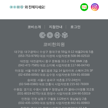
코비소개
지점안내
로그인
코비한의원
대구점: 대구광역시 수성구 동대구로 59길 8-12 애플2타워 5층
(053-753-9795) 대표:이판제 사업자번호:508-96-02510
대전점: 대전광역시 중구 문화동 311-2 THE BMK 2층
(042-472-7585) 대표:소미혜 사업자번호:117-96-04743
마포점: 서울 마포구 월드컵로 3길 14 딜라이트 스퀘어 2차 3F
(02-6356-0056) 대표:김수정 사업자번호:539-91-00388
송파점: 서울시 송파구 석촌동 272-24번지
(02-548-0380) 대표:안홍식 사업자번호:215-92-78309
수원점: 경기도 수원시 영통구 청명남로 25 클래시아영통 312호
(031-8019-8275) 대표:한정수 사업자번호:104-90-53019
인천점: 인천 남동구 구월동 1126번지 동남빌딩 2층
(032-435-1200) 대표:임현정 사업자번호:662-91-00903