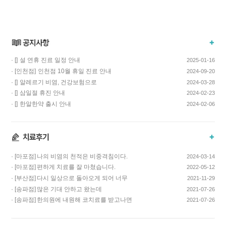
· []
설 연휴 진료 일정 안내
2025-01-16
· [인천점]
인천점 10월 휴일 진료 안내
2024-09-20
· []
알레르기 비염, 건강보험으로
2024-03-28
치료하고 비용…
· []
삼일절 휴진 안내
2024-02-23
· []
한알한약 출시 안내
2024-02-06
· [마포점]
나의 비염의 천적은 비중격침이다.
2024-03-14
· [마포점]
편하게 치료를 잘 마쳤습니다.
2022-05-12
· [부산점]
다시 일상으로 돌아오게 되어 너무
2021-11-29
기쁩니다…
· [송파점]
많은 기대 안하고 왔는데
2021-07-26
코스요리처럼 이어…
· [송파점]
한의원에 내원해 코치료를 받고나면
2021-07-26
증상이 …